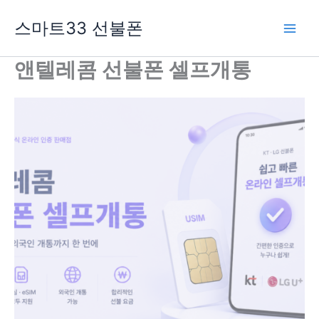
콘
스마트33 선불폰
텐
츠
로
앤텔레콤 선불폰 셀프개통
건
너
뛰
기